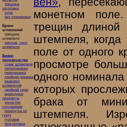
вен»
, пересекаю
трещина
заготовки
монетном поле.
луна
без плакировки
трещин длиной 
Браки
штемпелей
трещина
штемпеля, когда
штемпеля
наплыв, скол
штемпеля
поле от одного к
Браки
производства
просмотре больш
сдвиг штемпеля
непрочеканка
перечеканка
одного номинала
двойная чеканка
разворот
которых прослеж
штемпелей
двойной удар
инородные
брака от мини
предметы
холостое
соударение
штемпеля. Изр
перепутка по
гурту
гуртовик
отчеканенные «р
безгуртовка