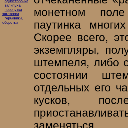
односторонка
залипуха
монетном поле
перепутка
заготовки
гербовики,
паутинка многих
оборотки
Скорее всего, эт
экземпляры, пол
штемпеля, либо ср
состоянии ште
отдельных его ча
кусков, пос
приостанавливат
заменяться.