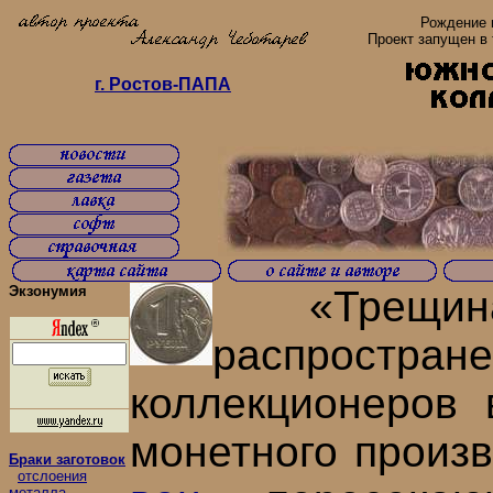
Рождение 
Проект запущен в 
г. Ростов-ПАПА
Экзонумия
«Трещина ш
распростран
коллекционеров 
монетного произ
Браки заготовок
отслоения
металла