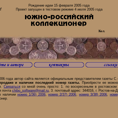
Рождение идеи 15 февраля 2005 года
Проект запущен в тестовом режиме 4 июля 2005 года
Коллекционеры
6 года автор сайта является официальным представителем газеты С.-П
 продаже и наличии последний номер газеты.
Приобрести ее можно
я.
Связаться
со мной очень просто: 1. по воскресеньям в ростовском 
ая почта
chibo_software@mail.ru
, 3. почтовый адрес: 344016, г. Ростов-на-Д
в наличии
номер 1(36) 2006
,
номер 2(37) 2006
,
номер 3(38) 2006
,
номе
онер.