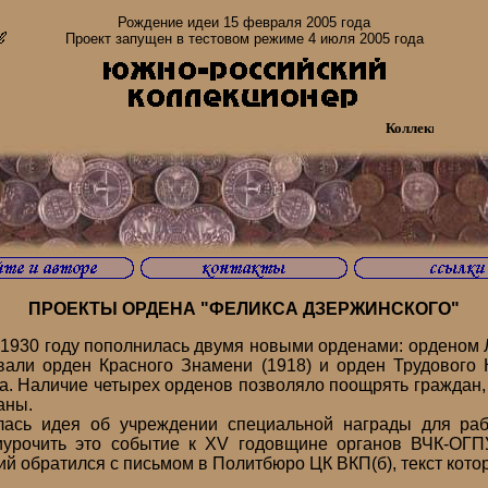
Рождение идеи 15 февраля 2005 года
Проект запущен в тестовом режиме 4 июля 2005 года
Коллекционеры Юга Р
ПРОЕКТЫ ОРДЕНА "ФЕЛИКСА ДЗЕРЖИНСКОГО"
930 году пополнилась двумя новыми орденами: орденом 
вали орден Красного Знамени (1918) и орден Трудового 
. Наличие четырех орденов позволяло поощрять граждан,
аны.
ь идея об учреждении специальной награды для рабо
иурочить это событие к ХV годовщине органов ВЧК-ОГП
й обратился с письмом в Политбюро ЦК ВКП(б), текст кото