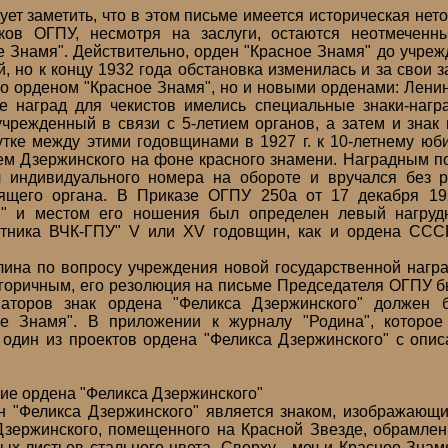
 заметить, что в этом письме имеется историческая неточн
иков ОГПУ, несмотря на заслуги, остаются неотмечен
е Знамя". Действительно, орден "Красное Знамя" до учре
й, но к концу 1932 года обстановка изменилась и за свои 
ко орденом "Красное Знамя", но и новыми орденами: Ленин
е наград для чекистов имелись специальные знаки-нагр
 учрежденный в связи с 5-летием органов, а затем и знак 
тке между этими годовщинами в 1927 г. к 10-летнему ю
м Дзержинского на фоне красного знамени. Наградным по
 индивидуального номера на обороте и вручался без р
ящего органа. В Приказе ОГПУ 250а от 17 декабря 19
" и местом его ношения был определен левый нагрудн
отника ВЧК-ГПУ" V или XV годовщин, как и ордена СССР
а по вопросу учреждения новой государственной награ
егоричным, его резолюция на письме Председателя ОГПУ б
иаторов знак ордена "Феликса Дзержинского" должен
ое Знамя". В приложении к журналу "Родина", которое
ан один из проектов ордена "Феликса Дзержинского" с опис
 ордена "Феликса Дзержинского"
еликса Дзержинского" является знаком, изображающ
Дзержинского, помещенного на Красной Звезде, обрамлен
ых листьев стального цвета. Сверху - меч и Красное Знам