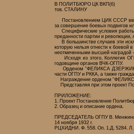
В ПОЛИТБЮРО ЦК ВКП(б)
тов. СТАЛИНУ
Постановлением ЦИК СССР введе
за совершение боевых подвигов ил
Специфические условия работы о
преданности партии и революции, 
В большинстве случаев эти искл
которую нельзя отнести к боевой 
неотмеченными высшей наградой 
Исходя из этого, Коллегия ОГП
годовщине органов ВЧК-ОГПУ.
Орденом "ФЕЛИКСА ДЗЕРЖИНСКОГ
части ОГПУ и РККА, а также гражд
Награждение орденом "ФЕЛИКСА
Представляя при этом проект Пос
ПРИЛОЖЕНИЕ:
1. Проект Постановление Политбюр
2. Образец и описание ордена.
ПРЕДСЕДАТЕЛЬ ОГПУ В. Менжин
14 ноября 1932 г.
РЦХИДНИ. Ф. 558. Оп. 1.Д. 5284. Л.