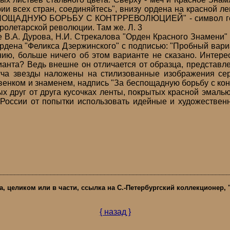
ии всех стран, соединяйтесь", внизу ордена на красной ле
ОЩАДНУЮ БОРЬБУ С КОНТРРЕВОЛЮЦИЕЙ" - символ гото
ролетарской революции. Там же. Л. 3
.А. Дурова, Н.И. Стрекалова "Орден Красного Знамени" (2
рдена "Феликса Дзержинского" с подписью: "Пробный вариа
ию, больше ничего об этом варианте не сказано. Интере
ианта? Ведь внешне он отличается от образца, представл
уча звезды наложены на стилизованные изображения се
венком и знаменем, надпись "За беспощадную борьбу с ко
х друг от друга кусочках ленты, покрытых красной эмаль
России от попытки использовать идейные и художествен
________________________________________________________________
а, целиком или в части, ссылка на С.-Петербургский коллекционер,
{
назад
}