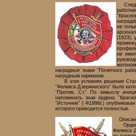
Следует
работн
"Красно
наградо
не толь
арсенал
(1923),
промежу
профиле
не имел
руковод
жетоном
наградные знаки "Почетного раб
нагрудным карманом.
В этих условиях решение Сталин
"Феликса Дзержинского" было кат
"Против. Ст." По замыслу иниц
напоминать знак ордена "Красн
"Источник" ( 4\1996г.) опубликов
которого приводится полностью.
Описание
Орден "Ф
Феликса 
из лавров