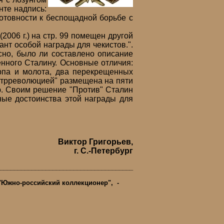
нте надпись:
вности к беспощадной борьбе с
006 г.) на стр. 99 помещен другой
нт особой награды для чекистов.".
сно, было ли составлено описание
енного Сталину. Основные отличия:
рпа и молота, два перекрещенных
нтрреволюцией" размещена на пяти
ю. Своим решение "Против" Сталин
ные достоинства этой награды для
Виктор Григорьев,
г. С.-Петербург
______________________________________
"Южно-российский коллекционер", -