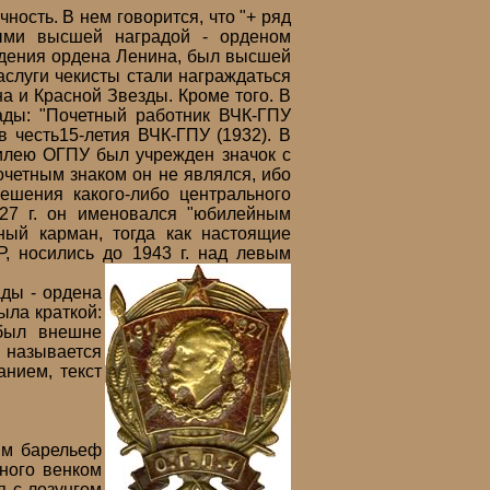
ость. В нем говорится, что "+ ряд
ными высшей наградой - орденом
ждения ордена Ленина, был высшей
заслуги чекисты стали награждаться
а и Красной Звезды. Кроме того. В
ады: "Почетный работник ВЧК-ГПУ
в честь15-летия ВЧК-ГПУ (1932). В
билею ОГПУ был учрежден значок с
четным знаком он не являлся, ибо
ешения какого-либо центрального
27 г. он именовался "юбилейным
ый карман, тогда как настоящие
, носились до 1943 г. над левым
ды - ордена
ыла краткой:
 был внешне
 называется
анием, текст
им барельеф
ного венком
я с лозунгом