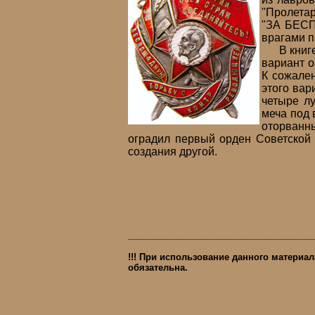
"Пролетар
"ЗА БЕСП
врагами п
В книге В
вариант о
К сожален
этого вар
четыре л
меча под 
оторванны
оградил первый орден Советской 
создания другой.
______________________________________
!!! При использование данного материал
обязательна.