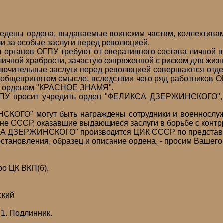
ны ордена, выдаваемые воинским частям, коллективам,
и за особые заслуги перед революцией.
рганов ОГПУ требуют от оперативного состава личной вы
личной храбрости, зачастую сопряженной с риском для жизн
ючительные заслуги перед революцией совершаются отдел
в общепринятом смысле, вследствии чего ряд работников ОГ
- орденом "КРАСНОЕ ЗНАМЯ".
У просит учредить орден "ФЕЛИКСА ДЗЕРЖИНСКОГО", п
О" могут быть награждены сотрудники и военнослужа
ане СССР, оказавшие выдающиеся заслуги в борьбе с конт
 ДЗЕРЖИНСКОГО" производится ЦИК СССР по представл
тановления, образец и описание ордена, - просим Вашего
о ЦК ВКП(б).
ский
 1. Подлинник.